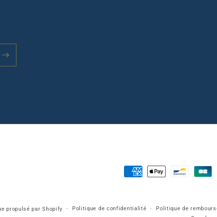
Moyens
de
paiement
Politique de confidentialité
Politique de rembour
e propulsé par Shopify