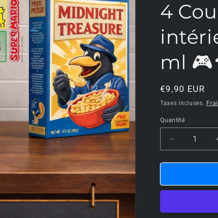
4 Cou
intéri
ml 🎮
Prix
€9,90 EUR
habituel
Taxes incluses.
Fra
Quantité
Réduire
la
quantité
de
🍄
🎮
SUPER