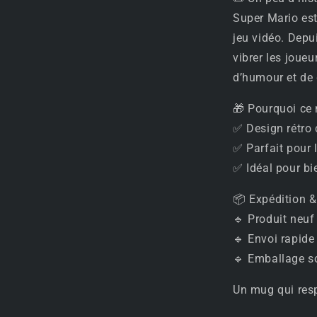
Super Mario est
jeu vidéo. Depu
vibrer les joueu
d’humour et de 
🎁 Pourquoi ce 
✅ Design rétro c
✅ Parfait pour 
✅ Idéal pour b
📦 Expédition &
🔹 Produit neuf 
🔹 Envoi rapide
🔹 Emballage s
Un mug qui resp