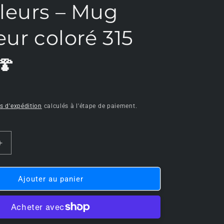
leurs – Mug
o
n
eur coloré 315
🍄
is d'expédition
calculés à l'étape de paiement.
Augmenter
la
quantité
de
Ajouter au panier
🍄
🎮
SUPER