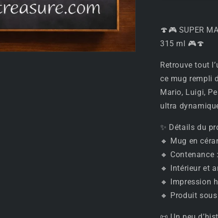
MARIO
–
4
🍄🎮 SUPER MAR
Couleurs
–
315 ml 🎮🍄
Mug
intérieur
Retrouve tout l
coloré
ce mug rempli d
315
Mario, Luigi, P
ml
🎮
ultra dynamique
🍄
✨ Détails du pr
🔸 Mug en céra
🔸 Contenance 
🔸 Intérieur et 
🔸 Impression h
🔸 Produit sous
📜 Un peu d’his