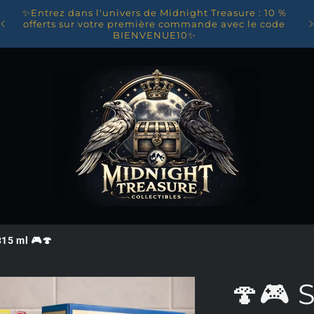
✨Entrez dans l'univers de Midnight Treasure : 10 %
on
Li
offerts sur votre première commande avec le code
BIENVENUE10✨
315 ml 🎮🍄
🍄🎮 