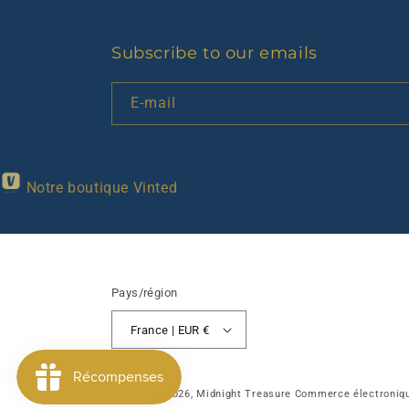
Subscribe to our emails
E-mail
Notre boutique Vinted
Pays/région
France | EUR €
© 2026,
Midnight Treasure
Commerce électroniqu