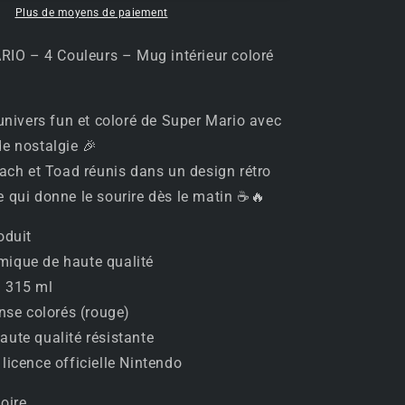
MARIO
Plus de moyens de paiement
–
4
IO – 4 Couleurs – Mug intérieur coloré
Couleurs
–
Mug
intérieur
’univers fun et coloré de Super Mario avec
coloré
e nostalgie 🎉
315
each et Toad réunis dans un design rétro
ml
🎮
 qui donne le sourire dès le matin ☕🔥
🍄
oduit
mique de haute qualité
: 315 ml
anse colorés (rouge)
aute qualité résistante
 licence officielle Nintendo
toire…