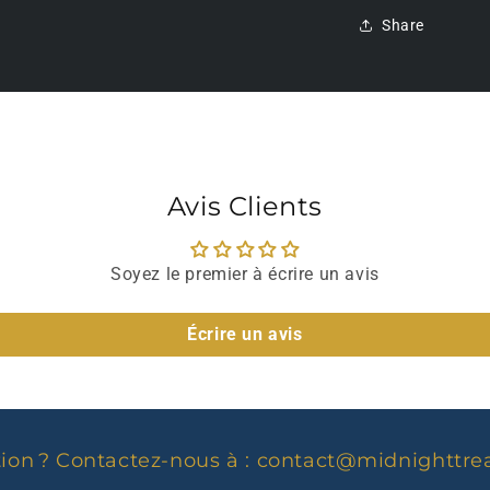
Share
Avis Clients
Soyez le premier à écrire un avis
Écrire un avis
ion ? Contactez-nous à :
contact@midnighttre