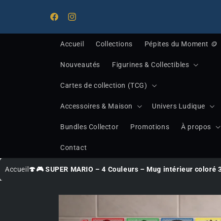
Ignorer et
Bienvenue chez Midnight Treasure, votre destinati
passer au
pour les trésors de la pop culture !
Facebook
Instagram
contenu
Accueil
Collections
Pépites du Moment 🪙
Nouveautés
Figurines & Collectibles
Cartes de collection (TCG)
Accessoires & Maison
Univers Ludique
Bundles Collector
Promotions
À propos
Contact
Accueil
🍄🎮 SUPER MARIO – 4 Couleurs – Mug intérieur coloré 
Passer
aux