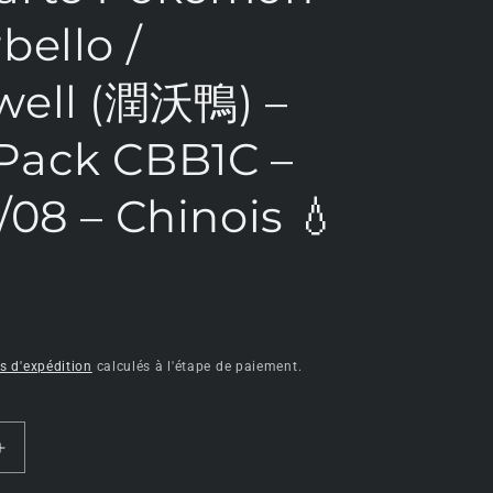
o
bello /
n
ell (潤沃鴨) –
Pack CBB1C –
/08 – Chinois 💧
is d'expédition
calculés à l'étape de paiement.
Augmenter
la