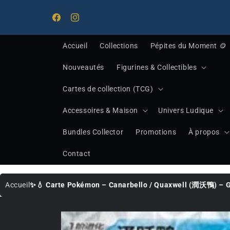
Ignorer et
Bienvenue chez Midnight Treasure, votre destinati
passer au
pour les trésors de la pop culture !
Facebook
Instagram
contenu
Accueil
Collections
Pépites du Moment 🪙
Nouveautés
Figurines & Collectibles
Cartes de collection (TCG)
Accessoires & Maison
Univers Ludique
Bundles Collector
Promotions
À propos
Contact
Accueil
✨💧 Carte Pokémon – Canarbello / Quaxwell (潤沃鴨) – G
Passer
aux