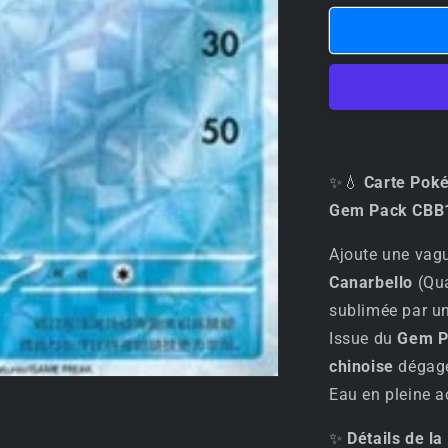
quantité
de
✨
💧
Carte
Pokémon
–
Canarbello
/
✨💧
Carte Pok
Quaxwell
Gem Pack CBB1
(潤
沃
Ajoute une vagu
鴨)
Canarbello
(Qua
–
sublimée par un
Gem
Pack
Issue du
Gem P
CBB1C
chinoise
dégage 
–
Eau en pleine a
06
04/08
–
✨
Détails de la 