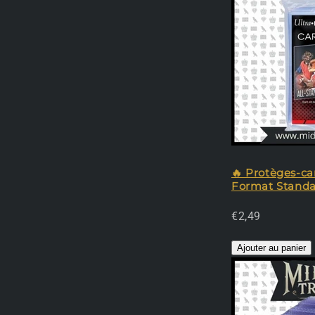
🔥 Protèges-car
Format Standa
€2,49
Ajouter au panier