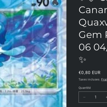
Canar
Quaxw
Gem 
06 04
✨
Prix
€0,80 EUR
habituel
Taxes incluses.
Fra
Quantité
Réduire
la