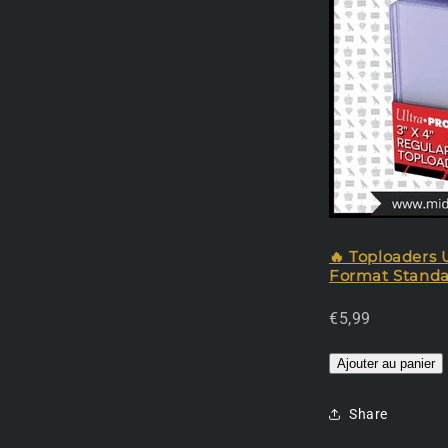
🔥 Toploaders U
Format Standa
€5,99
Ajouter au panier
Share