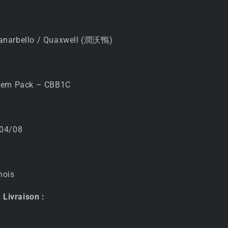
Chinois
💧
✨
anarbello / Quaxwell (潤沃鴨)
 Gem Pack – CBB1C
 04/08
nois
 Livraison :