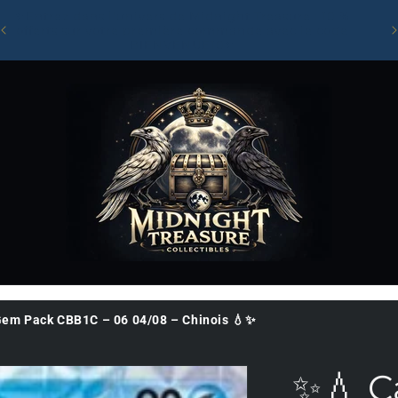
✨Entrez dans l'univers de Midnight Treasure : 10 %
on
Li
offerts sur votre première commande avec le code
BIENVENUE10✨
em Pack CBB1C – 06 04/08 – Chinois 💧✨
✨💧 C