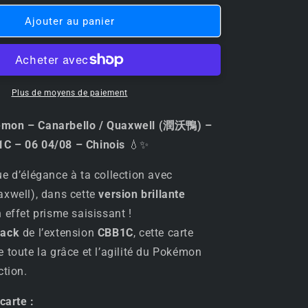
quantité
de
Ajouter au panier
✨
💧
Carte
Pokémon
–
Plus de moyens de paiement
Canarbello
/
émon – Canarbello / Quaxwell (潤沃鴨) –
Quaxwell
C – 06 04/08 – Chinois
💧✨
(潤
沃
e d’élégance à ta collection avec
鴨)
xwell), dans cette
version brillante
–
 effet prisme saisissant !
Gem
Pack
ack
de l’extension
CBB1C
, cette carte
CBB1C
toute la grâce et l’agilité du Pokémon
–
ction.
06
04/08
–
carte :