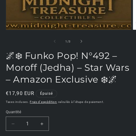
O
le
m
de
1
/
3
2
d
🌌❄️ Funko Pop! N°492 –
u
f
m
Moroff (Jedha) – Star Wars
– Amazon Exclusive ❄️🌌
Prix
€17,90 EUR
Épuisé
habituel
Taxes incluses.
Frais d'expédition
calculés à l'étape de paiement.
Quantité
Réduire
Augmenter
la
la