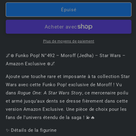
quantité
quantité
de
de
Épuisé
🌌
🌌
❄️
❄️
Funko
Funko
Pop!
Pop!
Plus de moyens de paiement
N°492
N°492
–
–
🌌❄️ Funko Pop! N°492 – Moroff (Jedha) – Star Wars –
Moroff
Moroff
(Jedha)
(Jedha)
Amazon Exclusive ❄️🌌
–
–
Star
Star
Ajoute une touche rare et imposante à ta collection Star
Wars
Wars
Wars avec cette Funko Pop! exclusive de Moroff ! Vu
–
–
dans
Rogue One: A Star Wars Story
, ce mercenaire poilu
Amazon
Amazon
et armé jusqu’aux dents se dresse fièrement dans cette
Exclusive
Exclusive
❄️
❄️
version Amazon Exclusive. Une pièce de choix pour les
🌌
🌌
fans de l’univers étendu de la saga ! 💫🔥
✨ Détails de la figurine