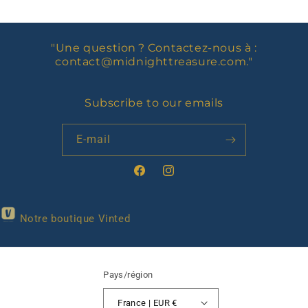
"Une question ? Contactez-nous à :
contact@midnighttreasure.com
."
Subscribe to our emails
E-mail
Facebook
Instagram
Notre boutique Vinted
Pays/région
France | EUR €