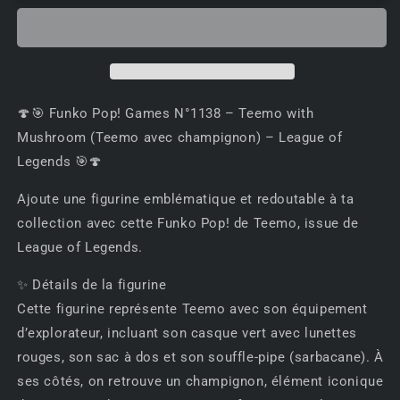
🎯
🎯
Funko
Funko
Pop!
Pop!
Games
Games
N°1138
N°1138
–
–
🍄🎯 Funko Pop! Games N°1138 – Teemo with
Teemo
Teemo
Mushroom (Teemo avec champignon) – League of
with
with
Legends 🎯🍄
Mushroom
Mushroom
(Teemo
(Teemo
Ajoute une figurine emblématique et redoutable à ta
avec
avec
champignon)
champignon)
collection avec cette Funko Pop! de Teemo, issue de
–
–
League of Legends.
League
League
of
of
✨ Détails de la figurine
Legends
Legends
Cette figurine représente Teemo avec son équipement
🎯
🎯
d’explorateur, incluant son casque vert avec lunettes
🍄
🍄
rouges, son sac à dos et son souffle-pipe (sarbacane). À
ses côtés, on retrouve un champignon, élément iconique