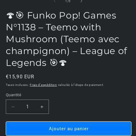
m
de
1
/
3
2
d
🍄🎯 Funko Pop! Games
u
f
m
N°1138 – Teemo with
Mushroom (Teemo avec
champignon) – League of
Legends 🎯🍄
Prix
€15,90 EUR
habituel
Taxes incluses.
Frais d'expédition
calculés à l'étape de paiement.
Quantité
Réduire
Augmenter
la
la
quantité
quantité
de
de
Ajouter au panier
🍄
🍄