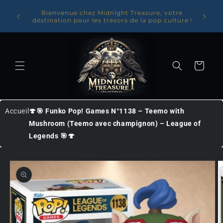
Ignorer et
✨Entrez dans l'univers de Midnight Treasure : 10
Livraiso
% offerts sur votre première commande avec le
passer au
avec no
code BIENVENUE10✨
contenu
Panier
Accueil
🍄🎯 Funko Pop! Games N°1138 – Teemo with
Mushroom (Teemo avec champignon) – League of
Legends 🎯🍄
Passer
aux
informations
produits