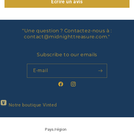
Écrire un avis
"Une question ? Contactez-nous à :
contact@midnighttreasure.com
."
Subscribe to our emails
E-mail
Facebook
Instagram
Notre boutique Vinted
Pays/région