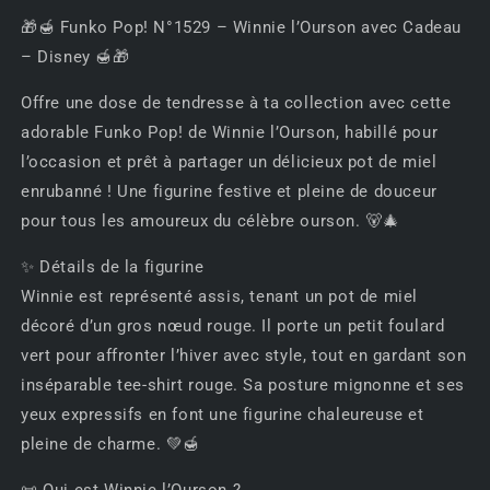
Winnie
Winnie
🎁🍯 Funko Pop! N°1529 – Winnie l’Ourson avec Cadeau
l’Ourson
l’Ourson
– Disney 🍯🎁
avec
avec
Cadeau
Cadeau
Offre une dose de tendresse à ta collection avec cette
–
–
adorable Funko Pop! de Winnie l’Ourson, habillé pour
Disney
Disney
🍯
🍯
l’occasion et prêt à partager un délicieux pot de miel
🎁
🎁
enrubanné ! Une figurine festive et pleine de douceur
pour tous les amoureux du célèbre ourson. 🐻🎄
✨ Détails de la figurine
Winnie est représenté assis, tenant un pot de miel
décoré d’un gros nœud rouge. Il porte un petit foulard
vert pour affronter l’hiver avec style, tout en gardant son
inséparable tee-shirt rouge. Sa posture mignonne et ses
yeux expressifs en font une figurine chaleureuse et
pleine de charme. 💚🍯