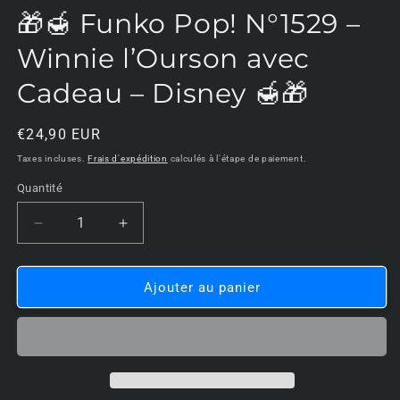
d
🎁🍯 Funko Pop! N°1529 –
u
f
m
Winnie l’Ourson avec
Cadeau – Disney 🍯🎁
Prix
€24,90 EUR
habituel
Taxes incluses.
Frais d'expédition
calculés à l'étape de paiement.
Quantité
Réduire
Augmenter
la
la
quantité
quantité
de
de
Ajouter au panier
🎁
🎁
🍯
🍯
Funko
Funko
Pop!
Pop!
N°1529
N°1529
–
–