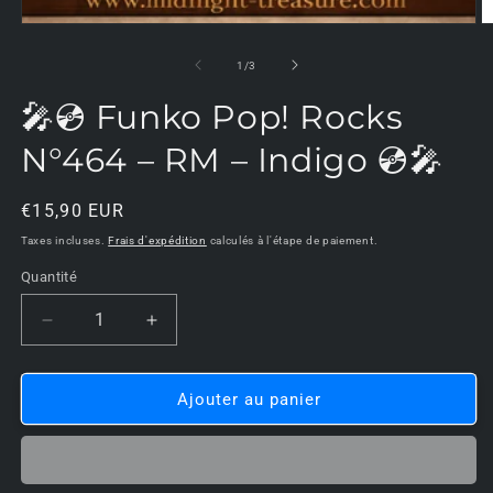
f
m
de
1
/
3
🎤💿 Funko Pop! Rocks
N°464 – RM – Indigo 💿🎤
Prix
€15,90 EUR
habituel
Taxes incluses.
Frais d'expédition
calculés à l'étape de paiement.
Quantité
Réduire
Augmenter
la
la
quantité
quantité
de
de
Ajouter au panier
🎤
🎤
💿
💿
Funko
Funko