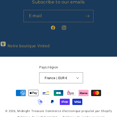
Subscribe to our emails
E-mail
Facebook
Instagram
Notre boutique Vinted
Pays/région
France | EUR €
Moyens
de
paiement
© 2026,
Midnight Treasure
Commerce électronique propulsé par Shopify