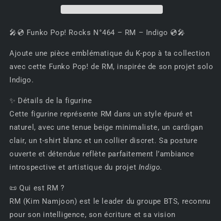
Pop!
Pop!
Rocks
Rocks
N°464
N°464
🎤💿 Funko Pop! Rocks N°464 – RM – Indigo 💿🎤
–
–
RM
RM
Ajoute une pièce emblématique du K-pop à ta collection
–
–
Indigo
Indigo
avec cette Funko Pop! de RM, inspirée de son projet solo
💿
💿
Indigo.
🎤
🎤
✨ Détails de la figurine
Cette figurine représente RM dans un style épuré et
naturel, avec une tenue beige minimaliste, un cardigan
clair, un t-shirt blanc et un collier discret. Sa posture
ouverte et détendue reflète parfaitement l’ambiance
introspective et artistique du projet
Indigo
.
📜 Qui est RM ?
RM (Kim Namjoon) est le leader du groupe BTS, reconnu
pour son intelligence, son écriture et sa vision