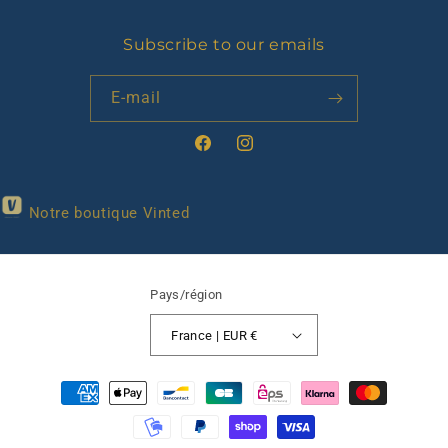
Subscribe to our emails
E-mail
Facebook
Instagram
Notre boutique Vinted
Pays/région
France | EUR €
Moyens
de
paiement