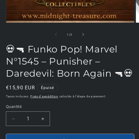
d
u
f
m
de
1
/
3
💀🔫 Funko Pop! Marvel
N°1545 – Punisher –
Daredevil: Born Again 🔫💀
Prix
€15,90 EUR
Épuisé
habituel
Taxes incluses.
Frais d'expédition
calculés à l'étape de paiement.
Quantité
Réduire
Augmenter
la
la
quantité
quantité