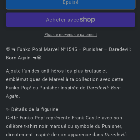
de
de
Épuisé
💀
💀
🔫
🔫
Funko
Funko
Pop!
Pop!
Marvel
Marvel
Plus de moyens de paiement
N°1545
N°1545
–
–
💀🔫 Funko Pop! Marvel N°1545 – Punisher – Daredevil:
Punisher
Punisher
Born Again 🔫💀
–
–
Daredevil:
Daredevil:
Ajoute l’un des anti-héros les plus brutaux et
Born
Born
emblématiques de Marvel à ta collection avec cette
Again
Again
🔫
🔫
Funko Pop! du Punisher inspirée de
Daredevil: Born
💀
💀
Again
.
✨ Détails de la figurine
Cette Funko Pop! représente Frank Castle avec son
célèbre t-shirt noir marqué du symbole du Punisher,
directement inspiré de son apparence dans
Daredevil: