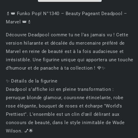
–
–
Beauty
Beauty
💄👑 Funko Pop! N°1340 – Beauty Pageant Deadpool –
Pageant
Pageant
Marvel 👑💄
Deadpool
Deadpool
–
–
Découvre Deadpool comme tu ne l’as jamais vu ! Cette
Marvel
Marvel
version hilarante et décalée du mercenaire préféré de
👑
👑
💄
💄
Marvel en reine de beauté est à la fois audacieuse et
irrésistible. Une figurine unique qui apportera une touche
d’humour et de panache à ta collection ! 🌹✨
✨ Détails de la figurine
Deadpool s’affiche ici en pleine transformation :
perruque blonde glamour, couronne étincelante, robe
rose élégante, bouquet de roses et écharpe "World’s
Prettiest". L'ensemble est un clin d'œil délirant aux
concours de beauté, dans le style inimitable de Wade
Wilson. 💅🌟