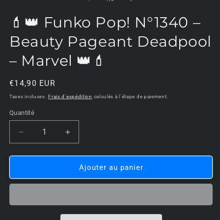
d
u
f
💄👑 Funko Pop! N°1340 –
m
Beauty Pageant Deadpool
– Marvel 👑💄
Prix
€14,90 EUR
habituel
Taxes incluses.
Frais d'expédition
calculés à l'étape de paiement.
Quantité
Réduire
Augmenter
la
la
quantité
quantité
de
de
Ajouter au panier
💄
💄
👑
👑
Funko
Funko
Pop!
Pop!
N°1340
N°1340