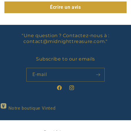
Écrire un avis
"Une question ? Contactez-nous à :
contact@midnighttreasure.com
."
Subscribe to our emails
E-mail
Facebook
Instagram
Notre boutique Vinted