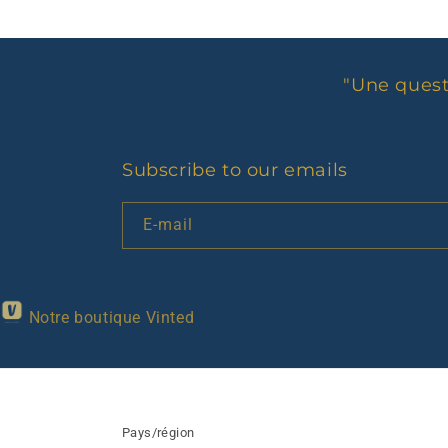
"Une quest
Subscribe to our emails
E-mail
Notre boutique Vinted
Pays/région