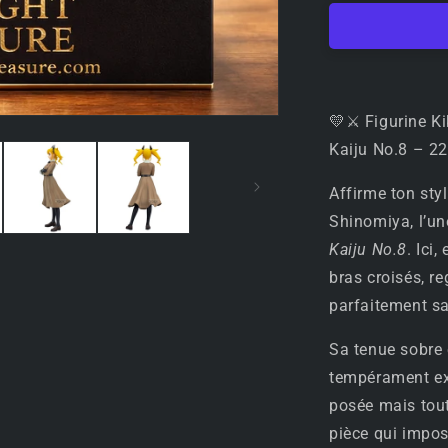
⚔️
Figurine
Kikoru
Shinomiya
–
Glitter
💛⚔️ Figurine K
&amp;
Kaiju No.8 – 2
Glamours
–
Affirme ton sty
Kaiju
Shinomiya, l’un
No.8
–
Kaiju No.8
. Ici
22
bras croisés, r
cm
parfaitement sa 
–
Banpresto
⚔️
Sa tenue sobre 
💛
tempérament exp
posée mais tou
pièce qui impos