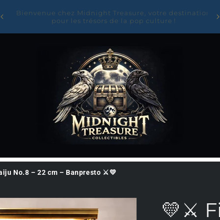
✨Entrez dans l'univers de Midnight Treasure : 10 %
on
Li
offerts sur votre première commande avec le code
BIENVENUE10✨
aiju No.8 – 22 cm – Banpresto ⚔️💛
💛⚔️ 