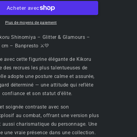
⚔️
Figurine
Kikoru
Shinomiya
Plus de moyens de paiement
–
Glitter
ikoru Shinomiya – Glitter & Glamours –
&amp;
2 cm – Banpresto ⚔️💛
Glamours
–
le avec cette figurine élégante de Kikoru
Kaiju
e des recrues les plus talentueuses de
No.8
–
, elle adopte une posture calme et assurée,
22
egard déterminé — une attitude qui reflète
cm
confiance et son statut d’élite.
–
Banpresto
⚔️
et soignée contraste avec son
💛
losif au combat, offrant une version plus
t aussi charismatique du personnage. Une
e une vraie présence dans une collection.