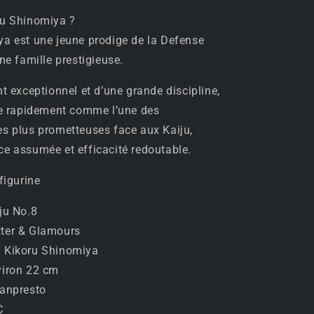
ru Shinomiya ?
a est une jeune prodige de la Defense
ne famille prestigieuse.
nt exceptionnel et d’une grande discipline,
ue rapidement comme l’une des
s plus prometteuses face aux Kaiju,
e assumée et efficacité redoutable.
figurine
iju No.8
tter & Glamours
: Kikoru Shinomiya
viron 22 cm
Banpresto
C