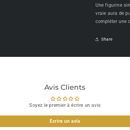
Une figurine s
vraie aura de p
compléter une c
Share
Avis Clients
Soyez le premier à écrire un avis
Écrire un avis