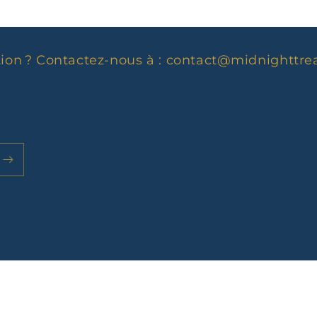
ion ? Contactez-nous à :
contact@midnighttre