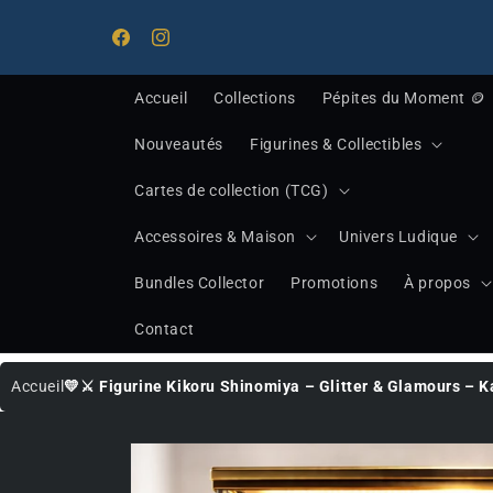
Ignorer et
Bienvenue chez Midnight Treasure, votre destinati
passer au
pour les trésors de la pop culture !
Facebook
Instagram
contenu
Accueil
Collections
Pépites du Moment 🪙
Nouveautés
Figurines & Collectibles
Cartes de collection (TCG)
Accessoires & Maison
Univers Ludique
Bundles Collector
Promotions
À propos
Contact
Accueil
💛⚔️ Figurine Kikoru Shinomiya – Glitter & Glamours – K
Passer
aux