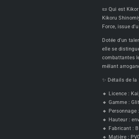
📜 Qui est Kiko
Kikoru Shinomiy
Force, issue d’u
Dotée d’un tale
elle se disting
combattantes le
mêlant arroganc
✨ Détails de la 
🔸 Licence : Ka
🔸 Gamme : Gli
🔸 Personnage 
🔸 Hauteur : en
🔸 Fabricant : 
🔸 Matière : PV