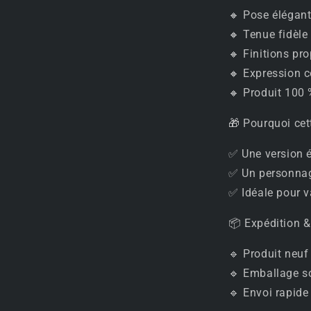
🔸 Pose élégant
🔸 Tenue fidèle 
🔸 Finitions pro
🔸 Expression c
🔸 Produit 100 %
🎁 Pourquoi cett
✅ Une version é
✅ Un personnage
✅ Idéale pour v
📦 Expédition &
🔹 Produit neuf
🔹 Emballage so
🔹 Envoi rapide