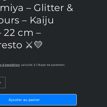
o
miya – Glitter &
n
urs – Kaiju
– 22 cm –
esto ⚔️💛
is d'expédition
calculés à l'étape de paiement.
Augmenter
la
quantité
de
Ajouter au panier
💛