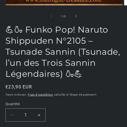
m
2
d
u
de
1
/
3
f
m
💪🍶 Funko Pop! Naruto
Shippuden N°2105 –
Tsunade Sannin (Tsunade,
l’un des Trois Sannin
Légendaires) 🍶💪
Prix
€23,90 EUR
habituel
Taxes incluses.
Frais d'expédition
calculés à l'étape de paiement.
Quantité
Réduire
Augmenter
la
la