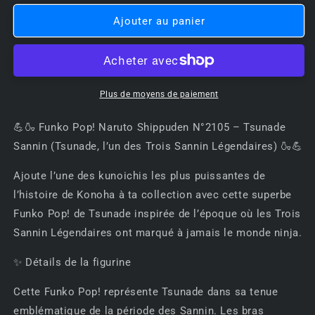
quantité
quantité
de
de
Ajouter au panier
💪
💪
🍶
🍶
Funko
Funko
Pop!
Pop!
Naruto
Naruto
Plus de moyens de paiement
Shippuden
Shippuden
N°2105
N°2105
💪🍶 Funko Pop! Naruto Shippuden N°2105 – Tsunade
–
–
Sannin (Tsunade, l’un des Trois Sannin Légendaires) 🍶💪
Tsunade
Tsunade
Sannin
Sannin
Ajoute l’une des kunoichis les plus puissantes de
(Tsunade,
(Tsunade,
l’histoire de Konoha à ta collection avec cette superbe
l’un
l’un
des
des
Funko Pop! de Tsunade inspirée de l’époque où les Trois
Trois
Trois
Sannin Légendaires ont marqué à jamais le monde ninja.
Sannin
Sannin
Légendaires)
Légendaires)
✨ Détails de la figurine
🍶
🍶
💪
💪
Cette Funko Pop! représente Tsunade dans sa tenue
emblématique de la période des Sannin. Les bras