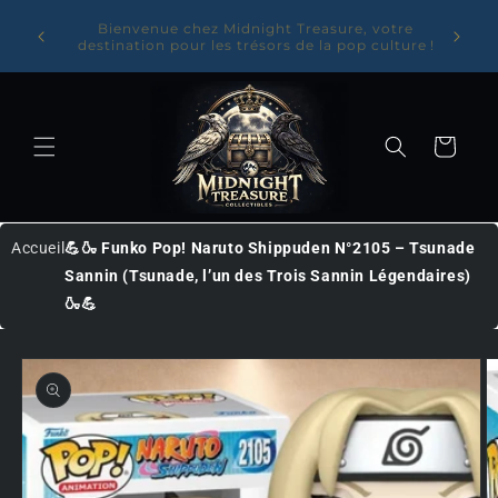
Ignorer et
✨Entrez dans l'univers de Midnight Treasure : 10
votre
Livraiso
% offerts sur votre première commande avec le
passer au
ulture !
avec no
code BIENVENUE10✨
contenu
Panier
Accueil
💪🍶 Funko Pop! Naruto Shippuden N°2105 – Tsunade
Sannin (Tsunade, l’un des Trois Sannin Légendaires)
🍶💪
Passer
aux
informations
produits