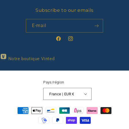
Subscribe to our emails
E-mail
Facebook
Instagram
Notre boutique Vinted
Pays/région
France | EUR €
Moyens
de
paiement