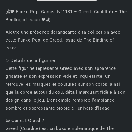
Games
Games
N°1181
N°1181
💰🖤 Funko Pop! Games N°1181 – Greed (Cupidité) – The
–
–
Greed
Greed
Binding of Isaac 🖤💰
(Cupidité)
(Cupidité)
–
–
Ajoute une présence dérangeante à ta collection avec
The
The
cette Funko Pop! de Greed, issue de The Binding of
Binding
Binding
Isaac.
of
of
Isaac
Isaac
✨ Détails de la figurine
🖤
🖤
Cette figurine représente Greed avec son apparence
💰
💰
grisâtre et son expression vide et inquiétante. On
retrouve les marques et coutures sur son corps, ainsi
que la corde autour du cou, détail marquant fidèle à son
design dans le jeu. L’ensemble renforce l’ambiance
sombre et oppressante propre à l’univers d’Isaac.
📜 Qui est Greed ?
Greed (Cupidité) est un boss emblématique de The