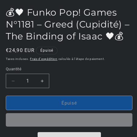
d
u
💰🖤 Funko Pop! Games
f
m
N°1181 – Greed (Cupidité) –
The Binding of Isaac 🖤💰
Prix
€24,90 EUR
Épuisé
habituel
Taxes incluses.
Frais d'expédition
calculés à l'étape de paiement.
Quantité
Réduire
Augmenter
la
la
quantité
quantité
de
de
Épuisé
💰
💰
🖤
🖤
Funko
Funko
Pop!
Pop!