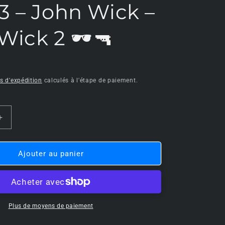
3 – John Wick –
o
n
Wick 2 🕶🔫
is d'expédition
calculés à l'étape de paiement.
Augmenter
la
quantité
de
Ajouter au panier
🔫
🕶
Funko
Pop!
Plus de moyens de paiement
N°1763
–