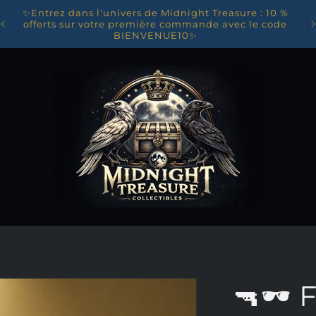
✨Entrez dans l'univers de Midnight Treasure : 10 %
on
Li
offerts sur votre première commande avec le code
BIENVENUE10✨
🔫🕶 