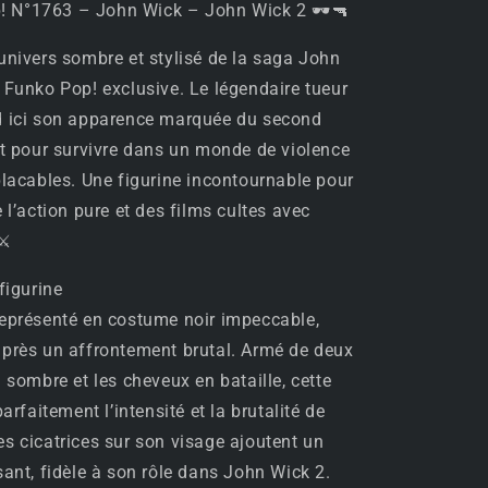
! N°1763 – John Wick – John Wick 2 🕶🔫
John
Wick
univers sombre et stylisé de la saga John
–
John
 Funko Pop! exclusive. Le légendaire tueur
Wick
d ici son apparence marquée du second
2
ut pour survivre dans un monde de violence
🕶
placables. Une figurine incontournable pour
🔫
 l’action pure et des films cultes avec
⚔️
figurine
eprésenté en costume noir impeccable,
près un affrontement brutal. Armé de deux
 sombre et les cheveux en bataille, cette
parfaitement l’intensité et la brutalité de
s cicatrices sur son visage ajoutent un
sant, fidèle à son rôle dans John Wick 2.