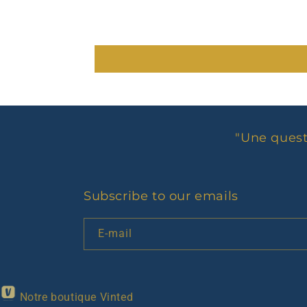
"Une quest
Subscribe to our emails
E-mail
Notre boutique Vinted