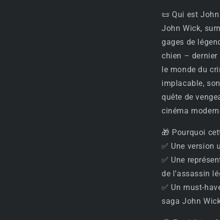
📜 Qui est John
John Wick, sur
gages de légend
chien – dernier
le monde du cr
implacable, son
quête de vengea
cinéma modern
🎁 Pourquoi cet
✅ Une version u
✅ Une représent
de l’assassin l
✅ Un must-have
saga John Wic