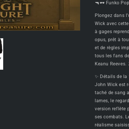
🔫🕶 Funko Pop
John
Wick
Plongez dans l’
–
John
Wick avec cette
Wick
à gages repren
2
opus, prêt à to
🕶
et de règles im
🔫
tous les fans de
Keanu Reeves. 
✨ Détails de la 
John Wick est r
taché de sang a
lames, le regard
version reflète 
ses combats. Le
réalisme saisis