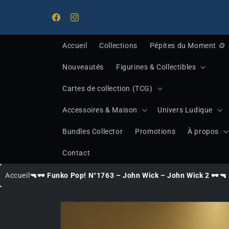
Ignorer et
Bienvenue chez Midnight Treasure, votre destinati
passer au
pour les trésors de la pop culture !
Facebook
Instagram
contenu
Accueil
Collections
Pépites du Moment 🪙
Nouveautés
Figurines & Collectibles
Cartes de collection (TCG)
Accessoires & Maison
Univers Ludique
Bundles Collector
Promotions
À propos
Contact
Accueil
🔫🕶 Funko Pop! N°1763 – John Wick – John Wick 2 🕶🔫
Passer
aux