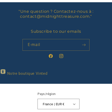
"Une question ? Contactez-nous à :
contact@midnighttreasure.com
."
Subscribe to our emails
E-mail
Facebook
Instagram
Notre boutique Vinted
Pays/région
France | EUR €