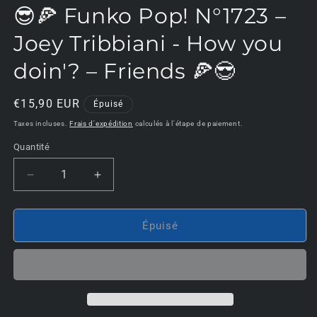
d
😎🍕 Funko Pop! N°1723 –
u
f
m
Joey Tribbiani - How you
doin'? – Friends 🍕😎
Prix
€15,90 EUR
Épuisé
habituel
Taxes incluses.
Frais d'expédition
calculés à l'étape de paiement.
Quantité
Réduire
Augmenter
la
la
quantité
quantité
de
de
Épuisé
😎
😎
🍕
🍕
Funko
Funko
Pop!
Pop!
N°1723
N°1723
–
–