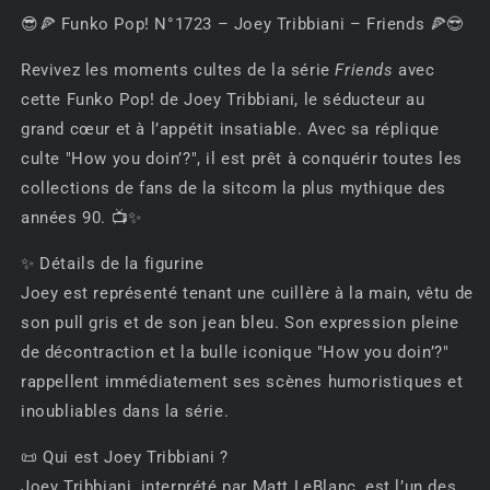
Joey
Joey
😎🍕 Funko Pop! N°1723 – Joey Tribbiani – Friends 🍕😎
Tribbiani
Tribbiani
-
-
Revivez les moments cultes de la série
Friends
avec
How
How
cette Funko Pop! de Joey Tribbiani, le séducteur au
you
you
grand cœur et à l’appétit insatiable. Avec sa réplique
doin&#39;?
doin&#39;?
–
–
culte "How you doin’?", il est prêt à conquérir toutes les
Friends
Friends
collections de fans de la sitcom la plus mythique des
🍕
🍕
années 90. 📺✨
😎
😎
✨ Détails de la figurine
Joey est représenté tenant une cuillère à la main, vêtu de
son pull gris et de son jean bleu. Son expression pleine
de décontraction et la bulle iconique "How you doin’?"
rappellent immédiatement ses scènes humoristiques et
inoubliables dans la série.
📜 Qui est Joey Tribbiani ?
Joey Tribbiani, interprété par Matt LeBlanc, est l’un des