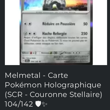
Ouvrir
le
Melmetal - Carte
média
1
dans
Pokémon Holographique
une
fenêtre
(SCR - Couronne Stellaire)
modale
104/142 🛡️✨