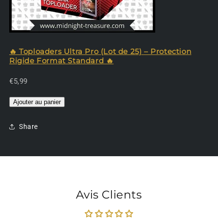
🔥 Toploaders Ultra Pro (Lot de 25) – Protection
Rigide Format Standard 🔥
€5,99
Ajouter au panier
Share
Avis Clients