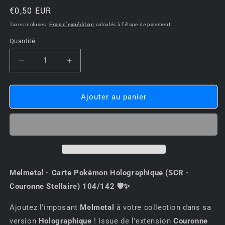
Prix
€0,50 EUR
habituel
Taxes incluses.
Frais d'expédition
calculés à l'étape de paiement.
Quantité
Réduire
Augmenter
la
la
quantité
quantité
de
de
Ajouter au panier
Melmetal
Melmetal
-
-
Carte
Carte
Pokémon
Pokémon
Holographique
Holographique
(SCR
(SCR
-
-
Melmetal - Carte Pokémon Holographique (SCR -
Couronne
Couronne
Couronne Stellaire) 104/142 🛡️✨
Stellaire)
Stellaire)
104/142
104/142
Ajoutez l'imposant
Melmetal
à votre collection dans sa
🛡️
🛡️
version
Holographique
! Issue de l'extension
Couronne