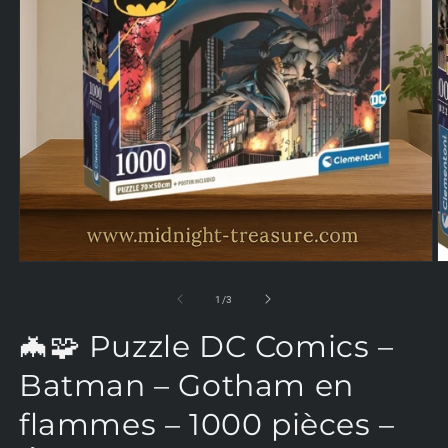
O
le
m
2
d
u
Ouvrir
f
le
m
média
de
1
/
3
1
dans
🦇🧩 Puzzle DC Comics –
une
fenêtre
modale
Batman – Gotham en
flammes – 1000 pièces –