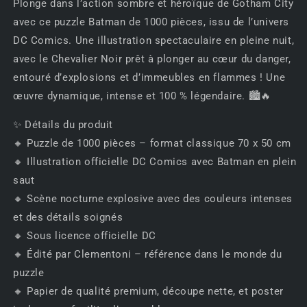
Plonge dans l’action sombre et héroïque de Gotham City
flammes
flammes
avec ce puzzle Batman de 1000 pièces, issu de l’univers
–
–
1000
1000
DC Comics. Une illustration spectaculaire en pleine nuit,
pièces
pièces
avec le Chevalier Noir prêt à plonger au cœur du danger,
–
–
entouré d’explosions et d’immeubles en flammes ! Une
Édition
Édition
œuvre dynamique, intense et 100 % légendaire. 🏙️🔥
Clementoni
Clementoni
🧩
🧩
✨ Détails du produit
🦇
🦇
🔸 Puzzle de 1000 pièces – format classique 70 x 50 cm
🔸 Illustration officielle DC Comics avec Batman en plein
saut
🔸 Scène nocturne explosive avec des couleurs intenses
et des détails soignés
🔸 Sous licence officielle DC
🔸 Édité par Clementoni – référence dans le monde du
puzzle
🔸 Papier de qualité premium, découpe nette, et poster