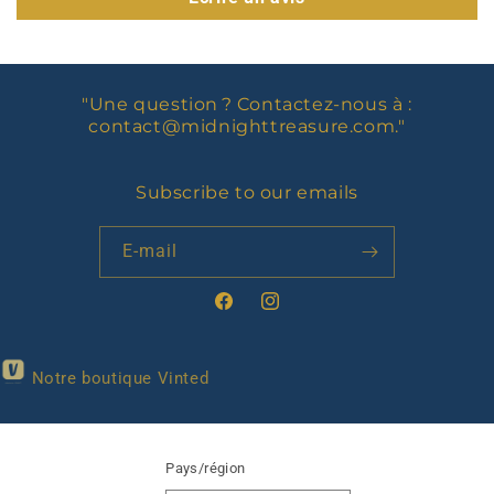
"Une question ? Contactez-nous à :
contact@midnighttreasure.com
."
Subscribe to our emails
E-mail
Facebook
Instagram
Notre boutique Vinted
Pays/région