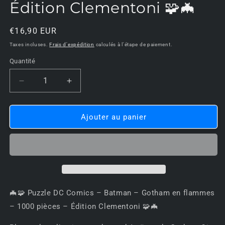
Édition Clementoni 🧩🦇
Prix
€16,90 EUR
habituel
Taxes incluses.
Frais d'expédition
calculés à l'étape de paiement.
Quantité
Réduire
Augmenter
la
la
quantité
quantité
de
de
Ajouter au panier
🦇
🦇
🧩
🧩
Puzzle
Puzzle
DC
DC
Comics
Comics
–
–
Batman
Batman
🦇🧩 Puzzle DC Comics – Batman – Gotham en flammes
–
–
– 1000 pièces – Édition Clementoni 🧩🦇
Gotham
Gotham
en
en