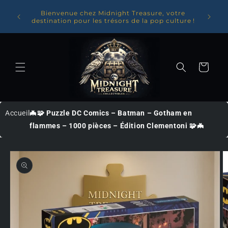
Ignorer et
✨Entrez dans l'univers de Midnight Treasure : 10
Livraiso
% offerts sur votre première commande avec le
passer au
avec no
code BIENVENUE10✨
contenu
Panier
Accueil
🦇🧩 Puzzle DC Comics – Batman – Gotham en
flammes – 1000 pièces – Édition Clementoni 🧩🦇
Passer
aux
informations
produits